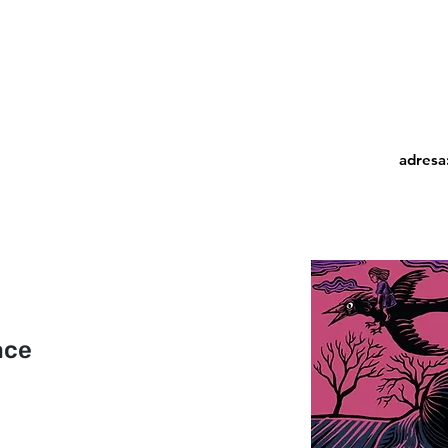
adresa
ace